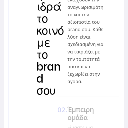
ιδρά
αναγνωρισιμότη
το
τα και την
αξιοπιστία του
κοινό
brand σου. Κάθε
λύση είναι
με
σχεδιασμένη για
το
να ταιριάζει με
την ταυτότητά
bran
σου και να
d
ξεχωρίζει στην
αγορά.
σου
Έμπειρη
ομάδα
Είμαστε μια