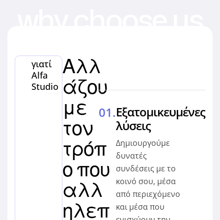
why choose us
Αλλ
γιατί
Alfa
άζου
Studio
με
Εξατομικευμένες
τον
λύσεις
τρόπ
Δημιουργούμε
δυνατές
ο που
συνδέσεις με το
αλλ
κοινό σου, μέσα
από περιεχόμενο
ηλεπ
και μέσα που
ενισχύουν την