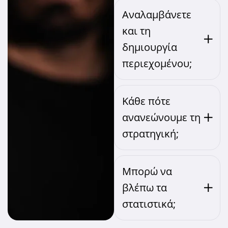
Αναλαμβάνετε
και τη
δημιουργία
περιεχομένου;
Κάθε πότε
ανανεώνουμε τη
στρατηγική;
Μπορώ να
βλέπω τα
στατιστικά;