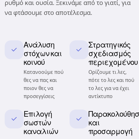
ρυθμό και ουσία. Ξεκινάμε από το γιατί, για
να φτάσουμε στο αποτέλεσμα.
Ανάλυση
Στρατηγικός
στόχων και
σχεδιασμός
κοινού
περιεχομένου
Κατανοούμε πού
Ορίζουμε τι λες,
θες να πας και
πότε το λες και πού
ποιον θες να
το λες για να έχει
προσεγγίσεις
αντίκτυπο
Επιλογή
Παρακολούθησ
σωστών
και
καναλιών
προσαρμογή